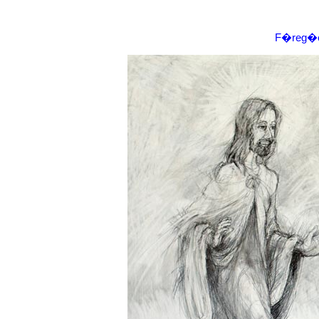
F�reg�