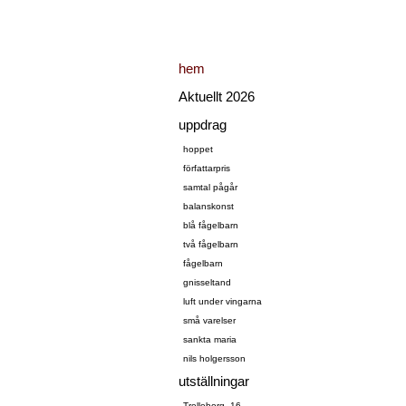
hem
Aktuellt 2026
uppdrag
hoppet
författarpris
samtal pågår
balanskonst
blå fågelbarn
två fågelbarn
fågelbarn
gnisseltand
luft under vingarna
små varelser
sankta maria
nils holgersson
utställningar
Trelleborg -16